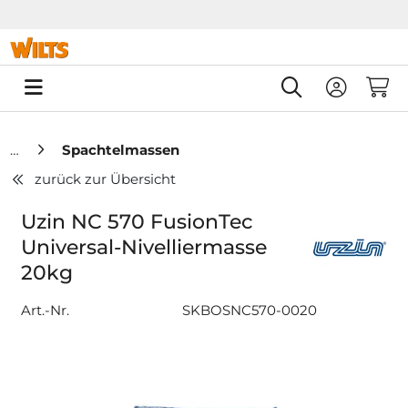
Springe zu Hauptinhalt
Springe zum Header
Springe zum F
0
Spachtelmassen
zurück zur Übersicht
Uzin NC 570 FusionTec
Universal-Nivelliermasse
20kg
Art.-Nr.
SKBOSNC570-0020