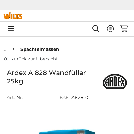
Springe zu Hauptinhalt
Springe zum Header
Springe zum F
0
Spachtelmassen
zurück zur Übersicht
Ardex A 828 Wandfüller
25kg
Art.-Nr.
SKSPA828-01