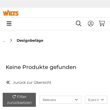
Springe zu Hauptinhalt
Springe zum Header
Springe zum F
0
Designbeläge
Keine Produkte gefunden
zurück zur Übersicht
Filter
zurücksetzen