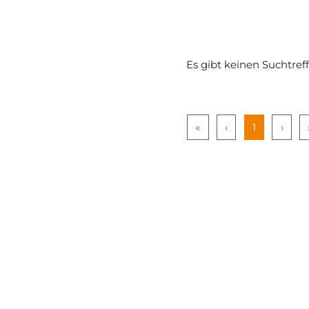
Es gibt keinen Suchtref
«
‹
1
›