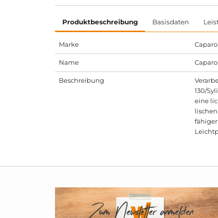
Produktbeschreibung
Basisdaten
Leis
Marke
Caparo
Name
Caparol
Beschreibung
Verarbe
130/Syl
eine li
lischen
fähiger
Leicht