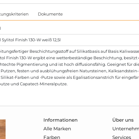
tungskriterien
Dokumente
l
 Sylitol Finish 130-W weiß 12,5l
itungsfertiger Beschichtungsstoff auf Silikatbasis auf Basis Kaliwassergl
itol Finish 130-W ergibt eine wetterbeständige Beschichtung, besitz
cht­echte Pigmentierung und ist hoch diffu­sionsfähig. Geeignet für 
 Putzen, festen und ausblühungs­freien Natur­steinen, Kalksandstein-
 Silikat-Farben und -Putze sowie als Egalisationsanstrich für eingefä
putze und Capatect-Mineralputze.
Informationen
Über uns
Alle Marken
Unterneh
Farben
Services