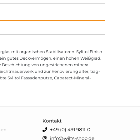
as mit orga­ni­schen Stabi­li­satoren. Sylitol Finish
t ein gutes Deck­ver­mögen, einen hohen Weißgrad,
die Be­schich­tung von ungestrichenen minera­
­Sichtmauer­werk und zur Renovierung alter, trag­
rbte Sylitol Fassadenputze, Capatect-Mineral-
Kontakt
men
+49 (0) 491 9811-0
info@wilts-shop.de