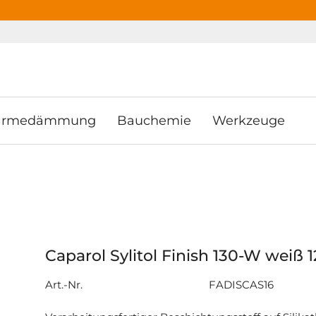
ooter
Springe zum Hauptmenu
Springe zur Suche
rmedämmung
Bauchemie
Werkzeuge
Caparol Sylitol Finish 130-W weiß 1
Art.-Nr.
FADISCAS16