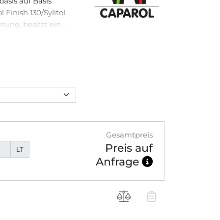
basis auf Basis
l Finish 130/Sylitol
tung, besitzt ein
icht­echte
t für die Be­schich­
sten und
ichtmauer­werk und
nd -Putze sowie als
enputze, Capatect-
Gesamtpreis
Preis auf
LT
Anfrage