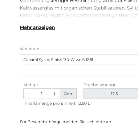
Verarbeitungsfertiger Beschichtungsstoff auf Silikat
Kaliwasserglas mit orga­ni­schen Stabi­li­satoren. Sylito
Finish 130-W ergibt eine wetterbeständige Beschich
gutes Deck­ver­mögen, einen hohen Weißgrad, eine l
Mehr anzeigen
Pigmentierung und ist hoch diffu­sionsfähig. Geeigne
tung von ungestrichenen minera­lischen Putzen, fe
ausblühungs­freien Natur­steinen, Kalksandstein-­S
Varianten
zur Renovierung alter, trag­fähiger Silikat-Farben u
Egalisationsanstrich für eingefärbte Sylitol Fassad
Mineral-Leichtputze und Capatect-Mineralputze.
Menge
Ergebnismenge
Geb.
Inhaltsmenge pro Einheit: 12,50 LT
Für Bestandsabfrage melden Sie sich bitte
an