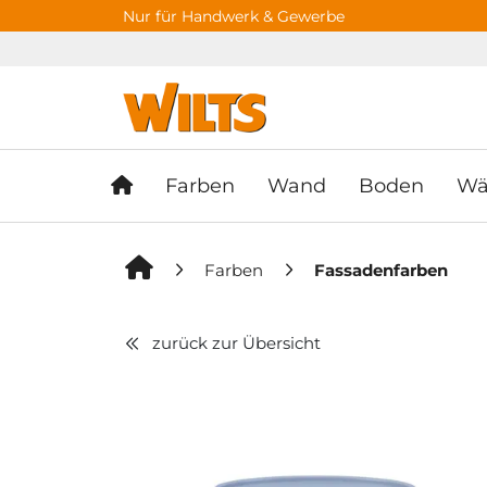
Springe zu Hauptinhalt
Springe zum Header
Springe zum F
Nur für Handwerk & Gewerbe
Farben
Wand
Boden
Wä
Farben
Fassadenfarben
zurück zur Übersicht