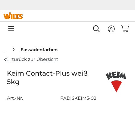
Springe zu Hauptinhalt
Springe zum Header
Springe zum F
0
Fassadenfarben
zurück zur Übersicht
Keim Contact-Plus weiß
5kg
Art.-Nr.
FADISKEIM5-02