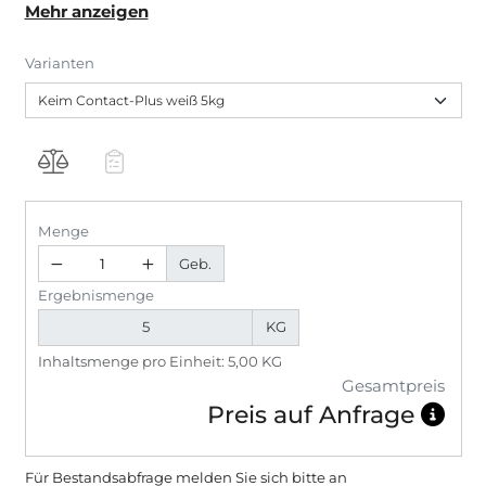
Mehr anzeigen
ausgewogenen Korngrößen und Kornformen. Keim
Contact-Plus ist zur Rissverschlämmung und
Varianten
Egalisierung hervorragend geeignet. Keim Contact-
Plus ist ausgezeichnet mit Cradle to Cradle Certified
Silver und C2C Certified Material Health Certificate
Gold.
Menge
Geb.
Ergebnismenge
KG
Inhaltsmenge pro Einheit: 5,00 KG
Gesamtpreis
Preis auf Anfrage
Für Bestandsabfrage melden Sie sich bitte
an