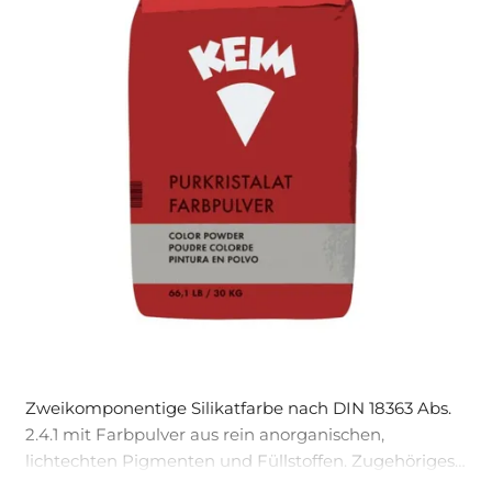
Zweikomponentige Silikatfarbe nach DIN 18363 Abs.
2.4.1 mit Farbpulver aus rein anorganischen,
lichtechten Pigmenten und Füllstoffen. Zugehöriges
Bindemittel Keim Fixativ. Eine Farbe für höchste