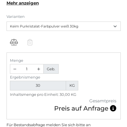
Mehr anzeigen
Beanspruchung, umweltgerecht, unbrennbar und
wirtschaftlich. Ergibt wetterbeständige
Varianten
Beschichtungen von jahrzehntelanger Haltbarkeit,
mineralisch matt und absolut lichtecht. Keim
Purkristalat ist ausgezeichnet mit Cradle to Cradle
Certified Silver und C2C Certified Material Health
Certificate Gold.
Menge
Geb.
Ergebnismenge
KG
Inhaltsmenge pro Einheit: 30,00 KG
Gesamtpreis
Preis auf Anfrage
Für Bestandsabfrage melden Sie sich bitte
an