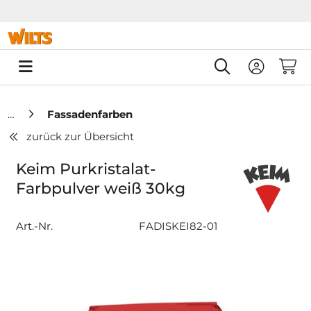
Springe zu Hauptinhalt
Springe zum Header
Springe zum F
0
Fassadenfarben
zurück zur Übersicht
Keim Purkristalat-
Farbpulver weiß 30kg
Art.-Nr.
FADISKEI82-01