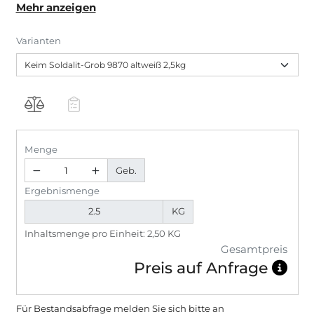
Mehr anzeigen
bei der Renovierung oder bei Neuanstrichen von
tragfähigen dispersions- und silikonharzgebundenen
Varianten
Untergründen ebenso wie von mineralischen
Untergründen. Grobmaterial ist für Schlussanstriche
nicht geeignet. Frei von Biozid-Zusätzen.
Menge
Geb.
Ergebnismenge
KG
Inhaltsmenge pro Einheit: 2,50 KG
Gesamtpreis
Preis auf Anfrage
Für Bestandsabfrage melden Sie sich bitte
an