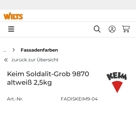
Springe zu Hauptinhalt
Springe zum Header
Springe zum F
0
Fassadenfarben
zurück zur Übersicht
Keim Soldalit-Grob 9870
altweiß 2,5kg
Art.-Nr.
FADISKEIM9-04