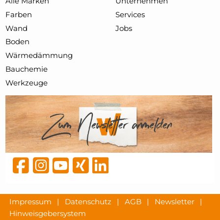
Alle Marken
Unternehmen
Farben
Services
Wand
Jobs
Boden
Wärmedämmung
Bauchemie
Werkzeuge
Impressum
|
Datenschutz
|
AGB
|
Newsletter
|
Hinweisgebersystem