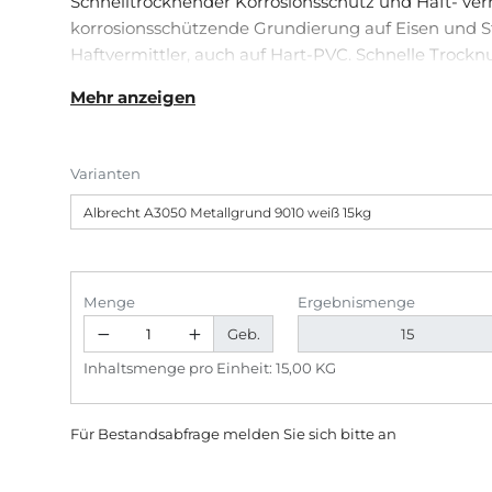
Schnelltrocknender Korrosionsschutz und Haft- vermi
korrosionsschützende Grundierung auf Eisen und St
Haftvermittler, auch auf Hart-PVC. Schnelle Trockn
bis +100°C, mit aktiven Rostschutzpigmenten. Glei
Mehr anzeigen
mit hoher Füll- und Deckkraft und gutem Deckver
Varianten
Menge
Ergebnismenge
Geb.
Inhaltsmenge pro Einheit: 15,00 KG
Für Bestandsabfrage melden Sie sich bitte
an