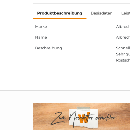
Produktbeschreibung
Basisdaten
Leis
Marke
Albrec
Name
Albrec
Beschreibung
Schnell
Sehr gu
Rostsc