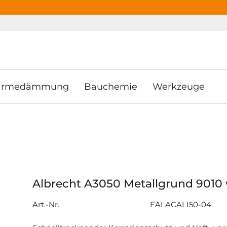
ooter
Springe zum Hauptmenu
Springe zur Suche
rmedämmung
Bauchemie
Werkzeuge
Albrecht A3050 Metallgrund 9010 
Art.-Nr.
FALACALI50-04