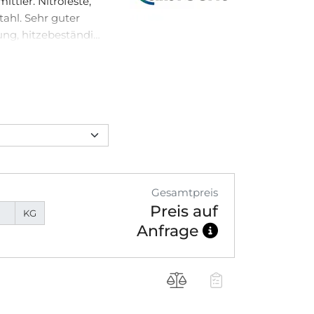
ttler. Nitrofeste,
ahl. Sehr guter
ung, hitzebeständig
chmäßiger Verlauf,
mögen.
Gesamtpreis
Preis auf
KG
Anfrage