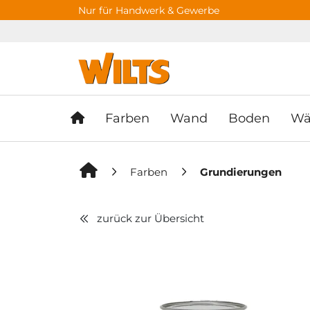
Springe zu Hauptinhalt
Springe zum Header
Springe zum F
Nur für Handwerk & Gewerbe
Farben
Wand
Boden
Wä
Farben
Grundierungen
zurück zur Übersicht