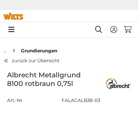
Springe zu Hauptinhalt
Springe zum Header
Springe zum F
0
Grundierungen
zurück zur Übersicht
Albrecht Metallgrund
8100 rotbraun 0,75l
Art.-Nr.
FALACALB38-03