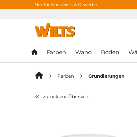
Springe zu Hauptinhalt
Springe zum Header
Springe zum F
Nur für Handwerk & Gewerbe
Farben
Wand
Boden
Wä
Farben
Grundierungen
zurück zur Übersicht