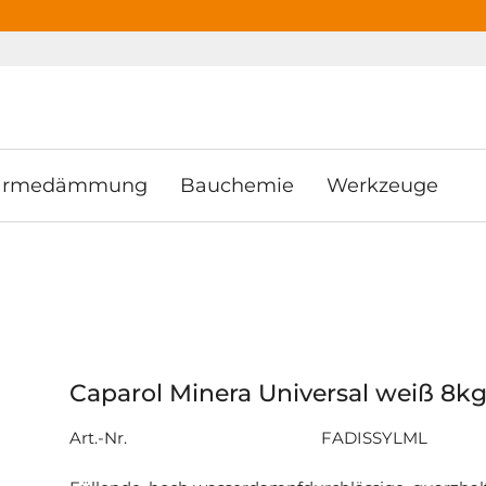
ooter
Springe zum Hauptmenu
Springe zur Suche
rmedämmung
Bauchemie
Werkzeuge
Caparol Minera Universal weiß 8k
Art.-Nr.
FADISSYLML