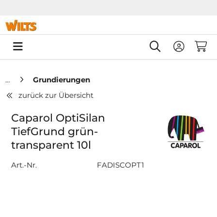
Springe zu Hauptinhalt
Springe zum Header
Springe zum F
0
Grundierungen
zurück zur Übersicht
Caparol OptiSilan
TiefGrund grün-
transparent 10l
Art.-Nr.
FADISCOPT1