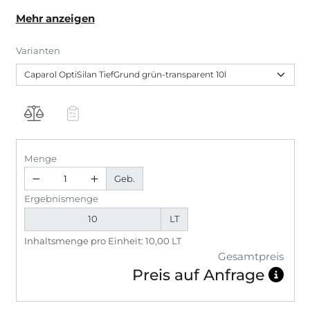
und Betonflächen, Gipsplatten (GK-Platten),
Mehr anzeigen
Gipsputzen, Gipsspachtel und schwach gebundenem
Dispersionsspachtel. Nachfolgend beschichtbar mit
Varianten
Dispersions-, Siliconharz- und Polymerisatharzfarben.
OptiSilan TiefGrund ist aufgrund des besonders
feinteiligen Polysiloxan-Hydrosol Bindemittel
besonders tief eindringend und hydrophobierend.
Menge
Geb.
Ergebnismenge
LT
Inhaltsmenge pro Einheit: 10,00 LT
Gesamtpreis
Preis auf Anfrage