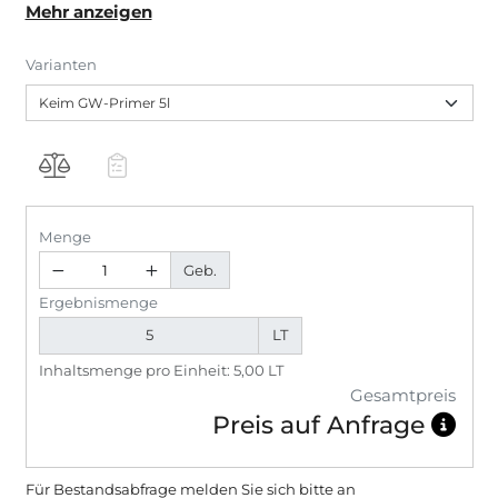
Mehr anzeigen
Untergründen mit Gips-Fleckspachtelungen in
Verbindung mit Keim Ecosil-ME. Keim GW-Primer ist
Varianten
ausgezeichnet mit Cradle to Cradle Certified Silver
und C2C Certified Material Health Certificate Gold.
Menge
Geb.
Ergebnismenge
LT
Inhaltsmenge pro Einheit: 5,00 LT
Gesamtpreis
Preis auf Anfrage
Für Bestandsabfrage melden Sie sich bitte
an