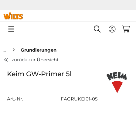
Springe zu Hauptinhalt
Springe zum Header
Springe zum F
0
Grundierungen
zurück zur Übersicht
Keim GW-Primer 5l
Art.-Nr.
FAGRUKEI01-05