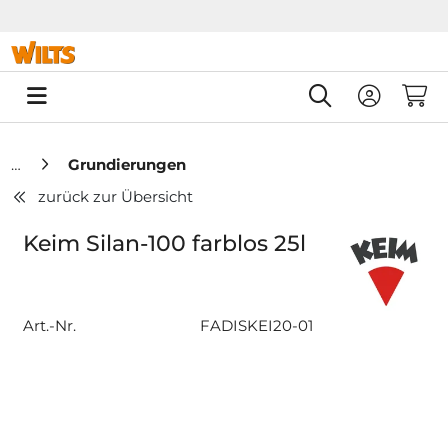
Springe zu Hauptinhalt
Springe zum Header
Springe zum F
0
Grundierungen
zurück zur Übersicht
Keim Silan-100 farblos 25l
Art.-Nr.
FADISKEI20-01