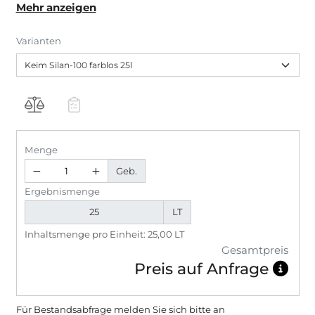
Mehr anzeigen
Frost- Tausalz- Belastung und zum Schutz der
Bewehrung vor Chloridkorrosion durch Salztransport
Varianten
sowie als Grundierung vor Anstrichen mit Concretal-
W bzw. Concretal-Lasur oder Concretal-C, als
zusätzlicher Wasserschutz bei erhöhter
Wetterbelastung.
Menge
Geb.
Ergebnismenge
LT
Inhaltsmenge pro Einheit: 25,00 LT
Gesamtpreis
Preis auf Anfrage
Für Bestandsabfrage melden Sie sich bitte
an