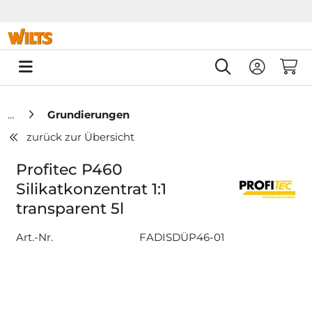
Springe zu Hauptinhalt
Springe zum Header
Springe zum F
0
Grundierungen
zurück zur Übersicht
Profitec P460
Silikatkonzentrat 1:1
transparent 5l
Art.-Nr.
FADISDÜP46-01