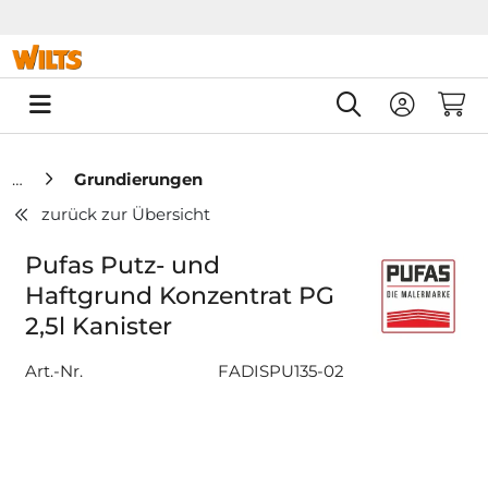
Springe zu Hauptinhalt
Springe zum Header
Springe zum F
0
Grundierungen
zurück zur Übersicht
Pufas Putz- und
Haftgrund Konzentrat PG
2,5l Kanister
Art.-Nr.
FADISPU135-02