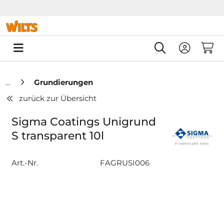
Springe zu Hauptinhalt
Springe zum Header
Springe zum F
0
Grundierungen
zurück zur Übersicht
Sigma Coatings Unigrund
S transparent 10l
Art.-Nr.
FAGRUSI006