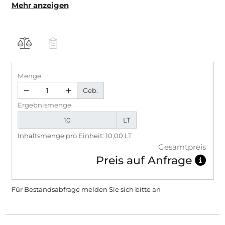
Mehr anzeigen
innen.Zum Vorbereiten von Untergründen für
Beschichtungen mit Dispersionsfarben und
Kunstharzputzen.Hervorragend geeignet für mürbe,
sandende und stark saugende Untergründe
einschließlich Gips und Gipskartonplatten.
Menge
Geb.
Ergebnismenge
LT
Inhaltsmenge pro Einheit: 10,00 LT
Gesamtpreis
Preis auf Anfrage
Für Bestandsabfrage melden Sie sich bitte
an