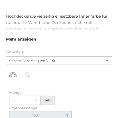
Hochdeckende vielseitig einsetzbare Innenfarbe für
tuchmatte Wand- und Deckenanstriche mit
optimalen Verarbeitungseigenschaften. Auch in
sensiblen Arbeits- und Wohnbereichen einsetzbar. In
Mehr anzeigen
Kombination mit Capaver AkkordVlies Z200S und
Caparol FeinRoller lassen sich besonders
Varianten
strukturarme und außergewöhnlich glatte Flächen
herstellen.
Menge
Geb.
Ergebnismenge
LT