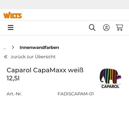
Springe zu Hauptinhalt
Springe zum Header
Springe zum F
0
Innenwandfarben
zurück zur Übersicht
Caparol CapaMaxx weiß
12,5l
Art.-Nr.
FADISCAPAM-01