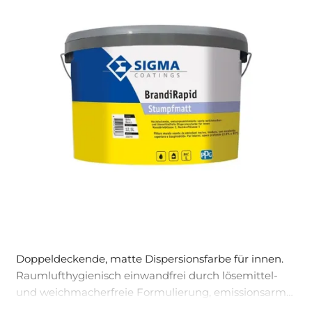
Doppeldeckende, matte Dispersionsfarbe für innen.
Raumlufthygienisch einwandfrei durch lösemittel-
und weichmacherfreie Formulierung, emissionsarm
und schadstoffgeprüft gemäß TÜV-Nord und WKI