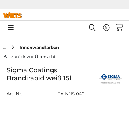
Springe zu Hauptinhalt
Springe zum Header
Springe zum F
0
Innenwandfarben
zurück zur Übersicht
Sigma Coatings
Brandirapid weiß 15l
Art.-Nr.
FAINNSI049