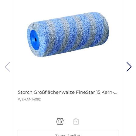
Storch Großflächenwalze FineStar 15 Kern-Ø 47mm 25cm Nr. 140925
WEHAN14092
W