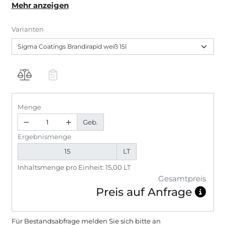
Mehr anzeigen
Fraunhofer Institut. Für hochwertige, hochdeckende
Neu- und Renovierungsanstriche auf allen üblichen
Varianten
Untergründen. Durch das hervorragende
Deckvermögen ist in der Regel nur ein Anstrich
erforderlich.
Menge
Geb.
Ergebnismenge
LT
Inhaltsmenge pro Einheit: 15,00 LT
Gesamtpreis
Preis auf Anfrage
Für Bestandsabfrage melden Sie sich bitte
an