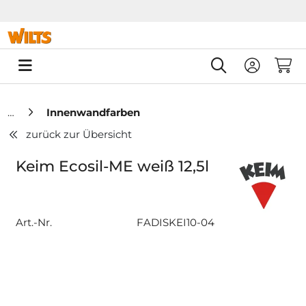
Springe zu Hauptinhalt
Springe zum Header
Springe zum F
0
Innenwandfarben
zurück zur Übersicht
Keim Ecosil-ME weiß 12,5l
Art.-Nr.
FADISKEI10-04