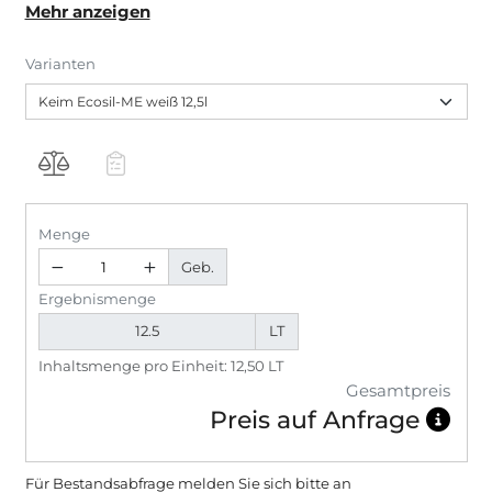
Mehr anzeigen
Schadgase und Gerüche, photokatalytisch wirksam.
Besonders geeignet für stark beanspruchte Bereiche
Varianten
wie öffentliche Gebäude, Schulen, Hotels, Kliniken
usw. Für Allergiker geeignet.
Menge
Geb.
Ergebnismenge
LT
Inhaltsmenge pro Einheit: 12,50 LT
Gesamtpreis
Preis auf Anfrage
Für Bestandsabfrage melden Sie sich bitte
an