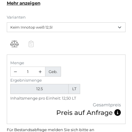
Mehr anzeigen
Allrounder für Neu- und Renovieranstriche im Wand-
und Deckenbereich (Nassabriebklasse 3). AgBB-
Varianten
geprüft. Keim Innotop ist ausgezeichnet mit Cradle to
Cradle Certified Silver und C2C Certified Material
Health Certificate Gold.
Menge
Geb.
Ergebnismenge
LT
Inhaltsmenge pro Einheit: 12,50 LT
Gesamtpreis
Preis auf Anfrage
Für Bestandsabfrage melden Sie sich bitte
an