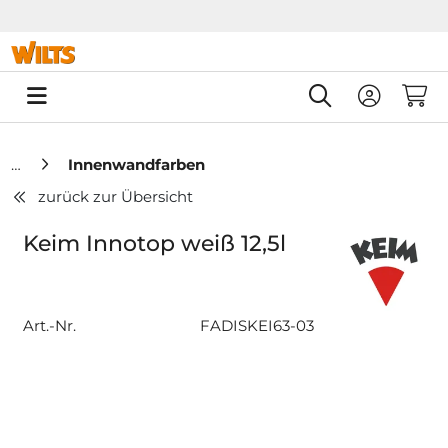
Springe zu Hauptinhalt
Springe zum Header
Springe zum F
0
Innenwandfarben
zurück zur Übersicht
Keim Innotop weiß 12,5l
Art.-Nr.
FADISKEI63-03