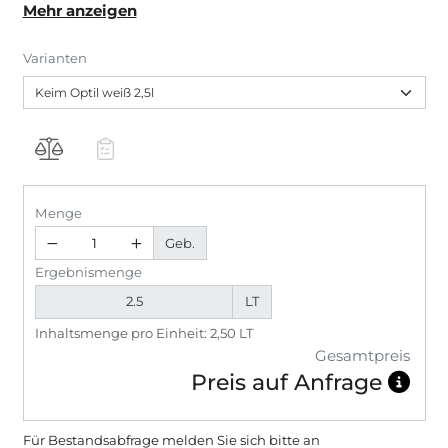
Mehr anzeigen
Farbtöne in ultramatter Optik. Besonders geeignet
für anspruchsvolle Architektur und schwierige
Varianten
Lichtverhältnisse. Die Premiumqualität für maximale
Lichtstreuung. Keim Optil ist ausgezeichnet mit
Cradle to Cradle Certified Silver und C2C Certified
Material Health Certificate Gold.
Menge
Geb.
Ergebnismenge
LT
Inhaltsmenge pro Einheit: 2,50 LT
Gesamtpreis
Preis auf Anfrage
Für Bestandsabfrage melden Sie sich bitte
an