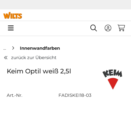
Springe zu Hauptinhalt
Springe zum Header
Springe zum F
0
Innenwandfarben
zurück zur Übersicht
Keim Optil weiß 2,5l
Art.-Nr.
FADISKEI18-03