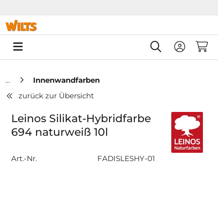
Springe zu Hauptinhalt
Springe zum Header
Springe zum F
0
Innenwandfarben
zurück zur Übersicht
Leinos Silikat-Hybridfarbe
694 naturweiß 10l
Art.-Nr.
FADISLESHY-01