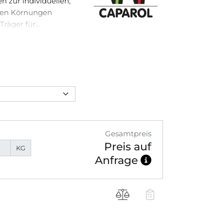
n zur individuellen,
 den Körnungen
 Träger für
Gesamtpreis
Preis auf
KG
Anfrage