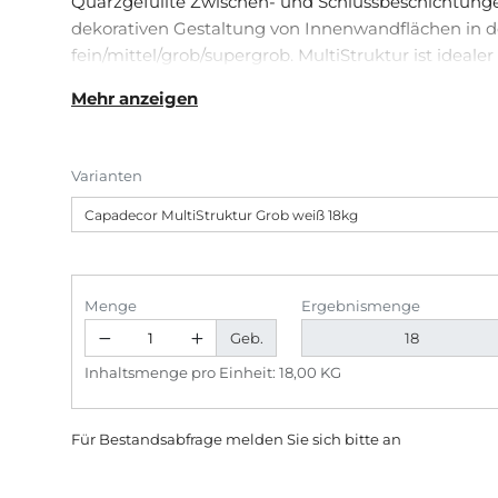
Quarzgefüllte Zwischen- und Schluss­beschich­tunge
dekora­tiv­en Gestaltung von Innenwandflächen in
fein/mittel/grob/supergrob. MultiStruktur ist idealer
nachfolgende Lasur- oder Effektbeschichtungen.
Mehr anzeigen
Varianten
Menge
Ergebnismenge
Geb.
Inhaltsmenge pro Einheit: 18,00 KG
Für Bestandsabfrage melden Sie sich bitte
an