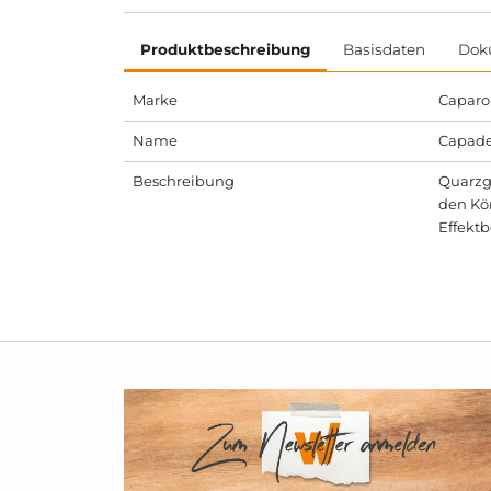
Produktbeschreibung
Basisdaten
Dok
Marke
Caparo
Name
Capade
Beschreibung
Quarzge
den Kör
Effekt