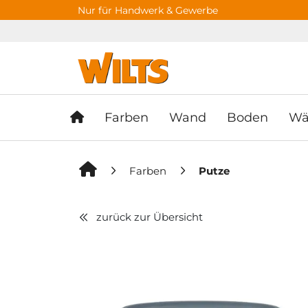
Springe zu Hauptinhalt
Springe zum Header
Springe zum F
Nur für Handwerk & Gewerbe
Farben
Wand
Boden
Wä
Farben
Putze
zurück zur Übersicht