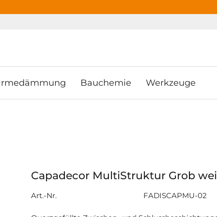
ooter
Springe zum Hauptmenu
Springe zur Suche
rmedämmung
Bauchemie
Werkzeuge
Capadecor MultiStruktur Grob wei
Art.-Nr.
FADISCAPMU-02