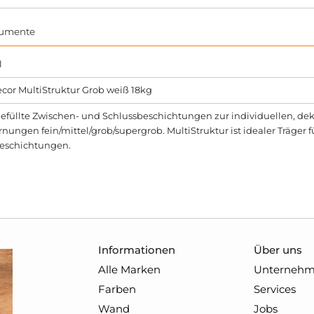
umente
l
cor MultiStruktur Grob weiß 18kg
füllte Zwischen- und Schluss­beschich­tungen zur individuellen, dek
nungen fein/mittel/grob/supergrob. MultiStruktur ist idealer Träger 
beschichtungen.
Informationen
Über uns
Alle Marken
Unterneh
Farben
Services
Wand
Jobs