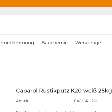
ooter
Springe zum Hauptmenu
Springe zur Suche
rmedämmung
Bauchemie
Werkzeuge
Caparol Rustikputz K20 weiß 25kg
Art.-Nr.
FADISRU20I