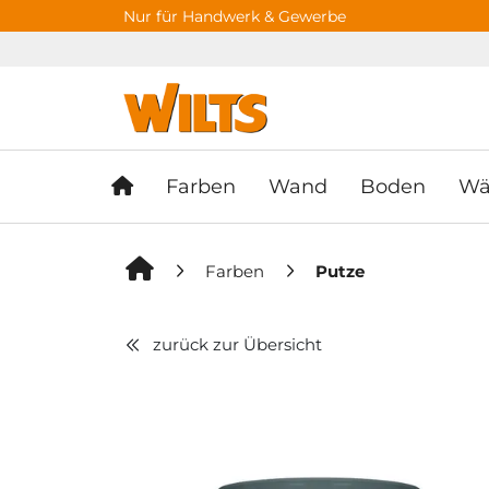
Springe zu Hauptinhalt
Springe zum Header
Springe zum F
Nur für Handwerk & Gewerbe
Farben
Wand
Boden
Wä
Farben
Putze
zurück zur Übersicht