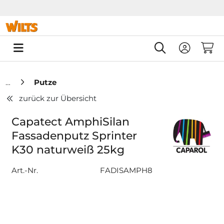
Springe zu Hauptinhalt
Springe zum Header
Springe zum F
0
Putze
zurück zur Übersicht
Capatect AmphiSilan
Fassadenputz Sprinter
K30 naturweiß 25kg
Art.-Nr.
FADISAMPH8