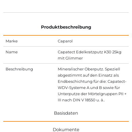
Produktbeschreibung
Marke
Caparol
Name
Capatect Edelkratzputz K30 25kg
mit Glimmer
Beschreibung
Mineralischer Oberputz. Speziell
abge­stimmt auf den Einsatz als
Endbeschich­tung für die: Capatect-
WDV-Systeme A und B sowie für
Unter­putze der Mörtelgruppen PII +
III nach DIN V 18550 u. ä..
Basisdaten
Dokumente