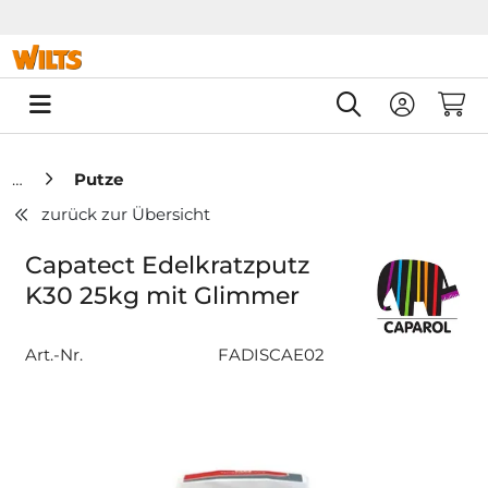
Springe zu Hauptinhalt
Springe zum Header
Springe zum F
0
Putze
zurück zur Übersicht
Capatect Edelkratzputz
K30 25kg mit Glimmer
Art.-Nr.
FADISCAE02