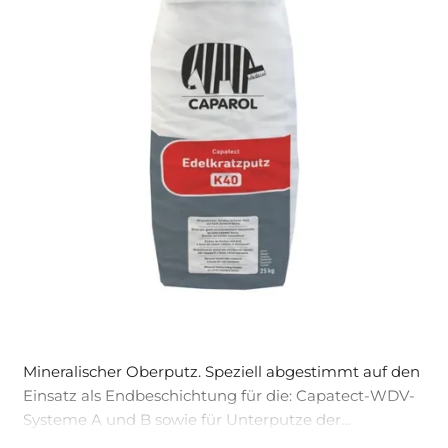
Mineralischer Oberputz. Speziell abge­stimmt auf den
Einsatz als Endbeschich­tung für die: Capatect-WDV-
Systeme A und B sowie für Unter­putze der
Mörtelgruppen PII + III nach DIN V 18550 u. ä..