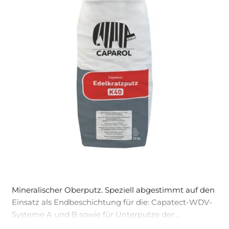
Mineralischer Oberputz. Speziell abge­stimmt auf den
Einsatz als Endbeschich­tung für die: Capatect-WDV-
Systeme A und B sowie für Unter­putze der
Mörtelgruppen PII + III nach DIN V 18550 u. ä..