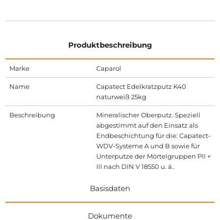
Produktbeschreibung
Marke
Caparol
Name
Capatect Edelkratzputz K40
naturweiß 25kg
Beschreibung
Mineralischer Oberputz. Speziell
abge­stimmt auf den Einsatz als
Endbeschich­tung für die: Capatect-
WDV-Systeme A und B sowie für
Unter­putze der Mörtelgruppen PII +
III nach DIN V 18550 u. ä..
Basisdaten
Dokumente