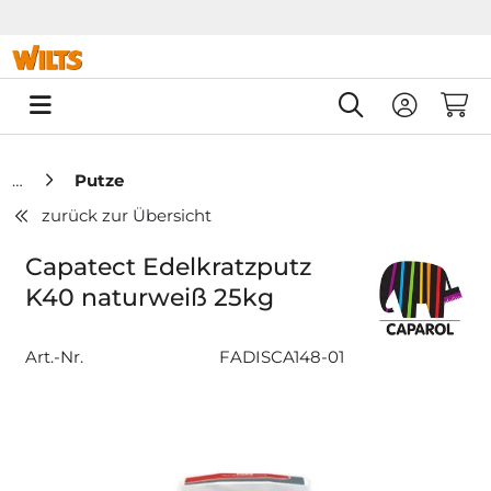
Springe zu Hauptinhalt
Springe zum Header
Springe zum F
0
Putze
zurück zur Übersicht
Capatect Edelkratzputz
K40 naturweiß 25kg
Art.-Nr.
FADISCA148-01