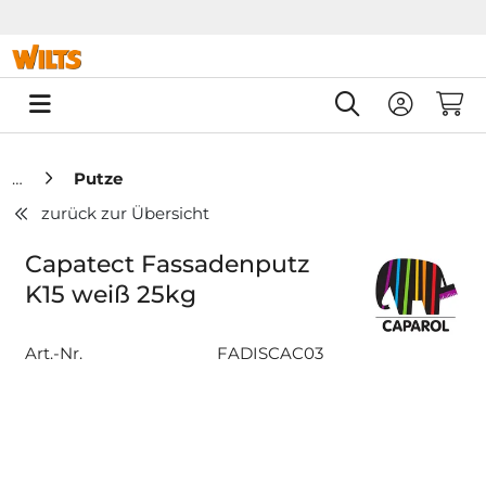
Springe zu Hauptinhalt
Springe zum Header
Springe zum F
0
Putze
zurück zur Übersicht
Capatect Fassadenputz
K15 weiß 25kg
Art.-Nr.
FADISCAC03