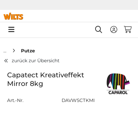
Springe zu Hauptinhalt
Springe zum Header
Springe zum F
0
Putze
zurück zur Übersicht
Capatect Kreativeffekt
Mirror 8kg
Art.-Nr.
DAVWSCTKMI