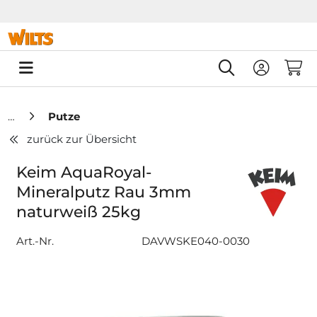
Springe zu Hauptinhalt
Springe zum Header
Springe zum F
0
Putze
zurück zur Übersicht
Keim AquaRoyal-
Mineralputz Rau 3mm
naturweiß 25kg
Art.-Nr.
DAVWSKE040-0030