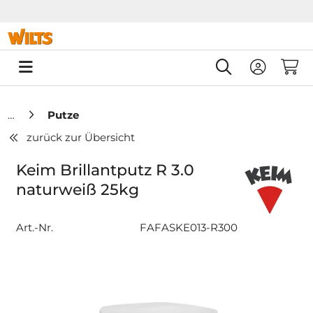
Springe zu Hauptinhalt
Springe zum Header
Springe zum F
0
Putze
zurück zur Übersicht
Keim Brillantputz R 3.0
naturweiß 25kg
Art.-Nr.
FAFASKE013-R300