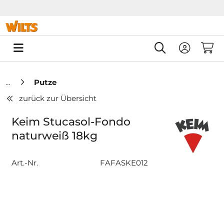
Springe zu Hauptinhalt
Springe zum Header
Springe zum F
0
Putze
zurück zur Übersicht
Keim Stucasol-Fondo
naturweiß 18kg
Art.-Nr.
FAFASKE012