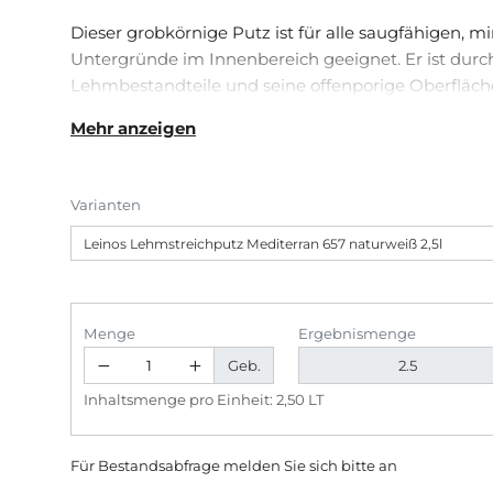
Dieser grobkörnige Putz ist für alle saugfähigen, m
Untergründe im Innenbereich geeignet. Er ist durc
Lehmbestandteile und seine offenporige Oberfläch
feuchtigkeitsregulierend und ganz besonders für di
Mehr anzeigen
Lehmuntergründen zu empfehlen. Sie können aber
Oberflächen wie z. B. OSB-Untergründe damit gesta
Varianten
Menge
Ergebnismenge
Geb.
Inhaltsmenge pro Einheit: 2,50 LT
Für Bestandsabfrage melden Sie sich bitte
an