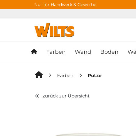
Springe zu Hauptinhalt
Springe zum Header
Springe zum F
Nur für Handwerk & Gewerbe
Farben
Wand
Boden
Wä
Farben
Putze
zurück zur Übersicht