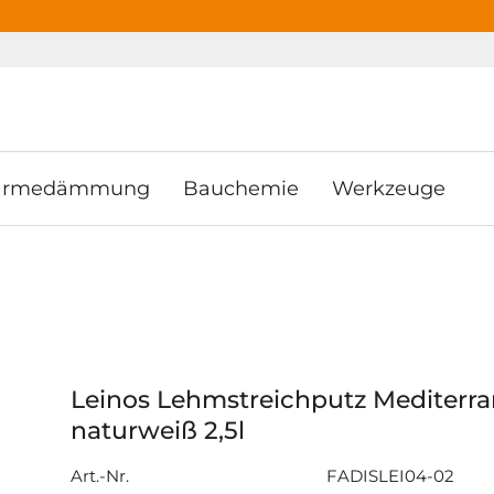
ooter
Springe zum Hauptmenu
Springe zur Suche
rmedämmung
Bauchemie
Werkzeuge
Leinos Lehmstreichputz Mediterra
naturweiß 2,5l
Art.-Nr.
FADISLEI04-02