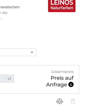
ineralischen
h die
e
e Verarbeitung auf
 auch andere
lten.
Gesamtpreis
Preis auf
LT
Anfrage