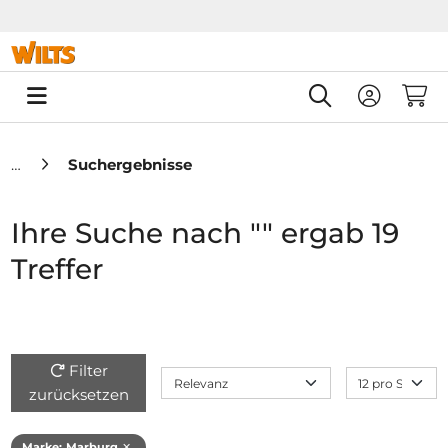
Springe zu Hauptinhalt
Springe zum Header
Springe zum F
0
Suchergebnisse
Ihre Suche nach "" ergab 19
Treffer
Filter
zurücksetzen
Marke
:
Marburg
✕