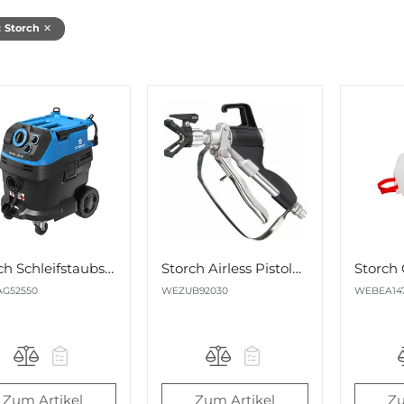
:
Storch
✕
Storch Schleifstaubsauger VacTec 30 M Nr. 652550
Storch Airless Pistole SLS inkl. Wendedüse SL 535 Nr. 692030
G52550
WEZUB92030
WEBEA147
Zum Artikel
Zum Artikel
Zu