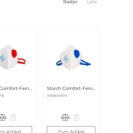
Raster
Liste
Storch Comfort-Feinstaubfaltmaske FFP3 mit Ventil Nr. 514716
Storch Comfort-Feinstaubfaltmaske FFP2 mit Ventil Nr.514715
16
WEBEA14715
m Artikel
Zum Artikel