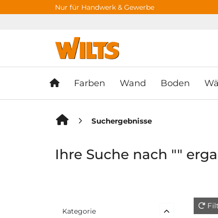
Springe zu Hauptinhalt
Springe zum Header
Springe zum F
Nur für Handwerk & Gewerbe
Farben
Wand
Boden
Wä
Suchergebnisse
Ihre Suche nach "" ergab
Fi
Kategorie