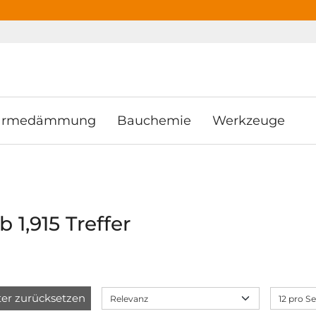
ooter
Springe zum Hauptmenu
Springe zur Suche
rmedämmung
Bauchemie
Werkzeuge
 1,915 Treffer
lter zurücksetzen