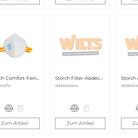
Storch Comfort-Feinstaubfaltmaske FFP1 Nr. 514714
Storch Filter-Abdeckkappen für Doppelfilter-Atemschutzmaske A2P2 Nr.514544
A14714
WEBEA14544
WEBEA14
Zum Artikel
Zum Artikel
Zu