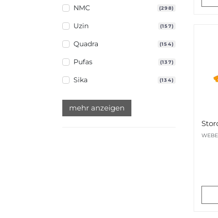
NMC
(298)
Uzin
(157)
Quadra
(154)
Pufas
(137)
Sika
(134)
mehr anzeigen
WEBE