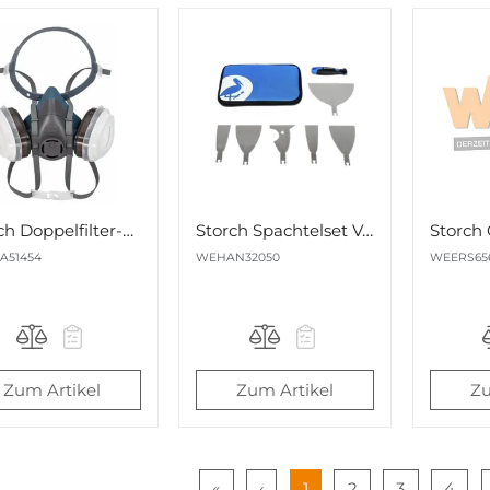
Storch Doppelfilter-Atemschutzmaske A2P2 mit Filtern und Box Nr. 514540
Storch Spachtelset Vario Nr. 320500
A51454
WEHAN32050
WEERS656
Zum Artikel
Zum Artikel
Zu
«
‹
1
2
3
4