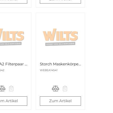
Storch A2 Filterpaar für Doppelfilter-Atemschutzmaske A2P2 Nr. 514542
Storch Maskenkörper für Doppelfilter-Atemschutzmaske A2P2 Nr. 514541
542
WEBEA14541
m Artikel
Zum Artikel