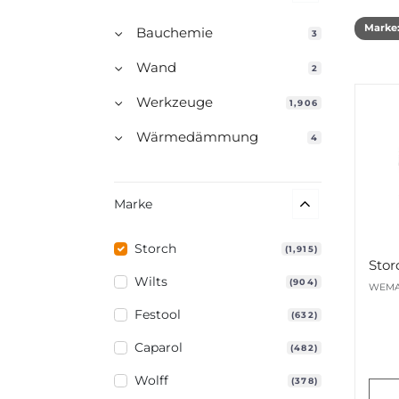
Marke
Bauchemie
3
Wand
2
Werkzeuge
1,906
Wärmedämmung
4
Marke
Storch
(1,915)
Wilts
(904)
WEMA
Festool
(632)
Caparol
(482)
Wolff
(378)