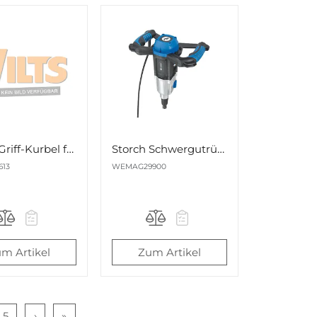
Storch Griff-Kurbel für Power HDR 160 Pro Nr. 656136
Storch Schwergutrührer QuickMixx 1600 Nr. 629900
13
WEMAG29900
m Artikel
Zum Artikel
5
›
»