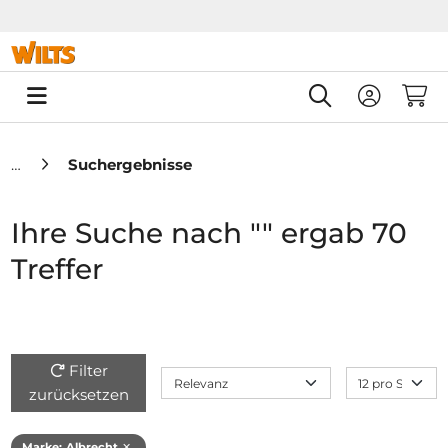
Springe zu Hauptinhalt
Springe zum Header
Springe zum F
0
Suchergebnisse
Ihre Suche nach "" ergab 70
Treffer
Filter
zurücksetzen
Marke
:
Albrecht
✕