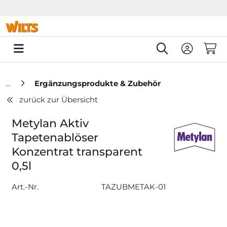
Springe zu Hauptinhalt
Springe zum Header
Springe zum F
0
Ergänzungsprodukte & Zubehör
zurück zur Übersicht
Metylan Aktiv
Tapetenablöser
Konzentrat transparent
0,5l
Art.-Nr.
TAZUBMETAK-01