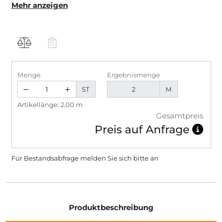
Mehr anzeigen
Nomastyl WL7 ist ein architektonisches Element aus
einen hochwertigen Polyurethan. Es ist leicht im
Gewicht und einfach zu befestigen. Diese
hochwertige Wandleiste zerbricht nicht so schnell wie
die GipsProfile.
Menge
Ergebnismenge
ST
M
Artikellänge: 2,00 m
Gesamtpreis
Preis auf Anfrage
Für Bestandsabfrage melden Sie sich bitte
an
Produktbeschreibung