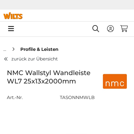
Springe zu Hauptinhalt
Springe zum Header
Springe zum F
0
Profile & Leisten
zurück zur Übersicht
NMC Wallstyl Wandleiste
WL7 25x13x2000mm
Art.-Nr.
TASONNMWLB