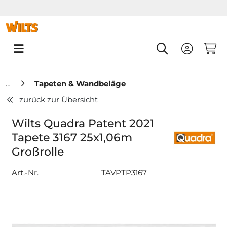
Springe zu Hauptinhalt
Springe zum Header
Springe zum F
0
Tapeten & Wandbeläge
zurück zur Übersicht
Wilts Quadra Patent 2021
Tapete 3167 25x1,06m
Großrolle
Art.-Nr.
TAVPTP3167