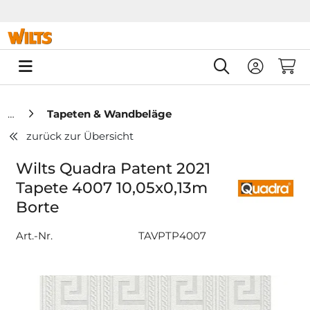
Springe zu Hauptinhalt
Springe zum Header
Springe zum F
0
Tapeten & Wandbeläge
zurück zur Übersicht
Wilts Quadra Patent 2021
Tapete 4007 10,05x0,13m
Borte
Art.-Nr.
TAVPTP4007