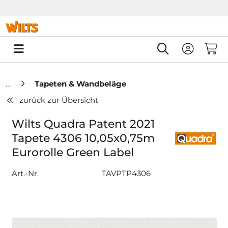
Springe zu Hauptinhalt
Springe zum Header
Springe zum F
0
Tapeten & Wandbeläge
zurück zur Übersicht
Wilts Quadra Patent 2021
Tapete 4306 10,05x0,75m
Eurorolle Green Label
Art.-Nr.
TAVPTP4306