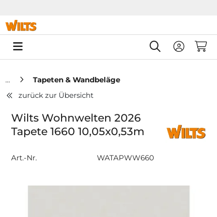
Springe zu Hauptinhalt
Springe zum Header
Springe zum F
0
Tapeten & Wandbeläge
zurück zur Übersicht
Wilts Wohnwelten 2026
Tapete 1660 10,05x0,53m
Art.-Nr.
WATAPWW660