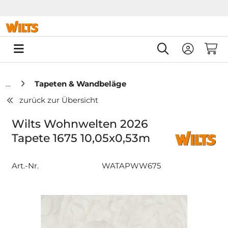
Springe zu Hauptinhalt
Springe zum Header
Springe zum F
0
Tapeten & Wandbeläge
zurück zur Übersicht
Wilts Wohnwelten 2026
Tapete 1675 10,05x0,53m
Art.-Nr.
WATAPWW675