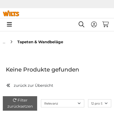
Springe zu Hauptinhalt
Springe zum Header
Springe zum F
0
Tapeten & Wandbeläge
Keine Produkte gefunden
zurück zur Übersicht
Filter
zurücksetzen