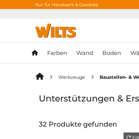
Springe zu Hauptinhalt
Springe zum Header
Springe zum F
Nur für Handwerk & Gewerbe
Farben
Wand
Boden
Wä
Werkzeuge
Baustellen- & W
Unterstützungen & Ers
32 Produkte gefunden
Fi