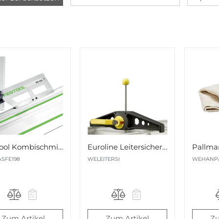
Festool Kombischmiege FS-KS für FS/2
Euroline Leitersicherung für Dachgepäckträger Nr. 4990019
Pallma
SFE198
WELEITERSI
WEHANP
Zum Artikel
Zum Artikel
Zu