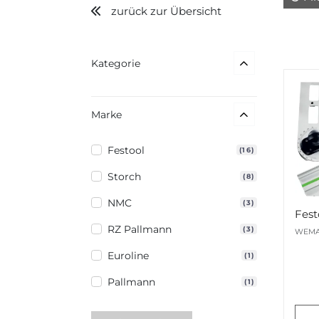
zurück zur Übersicht
Kategorie
Marke
Festool
(16)
Storch
(8)
NMC
(3)
RZ Pallmann
(3)
WEMA
Euroline
(1)
Pallmann
(1)