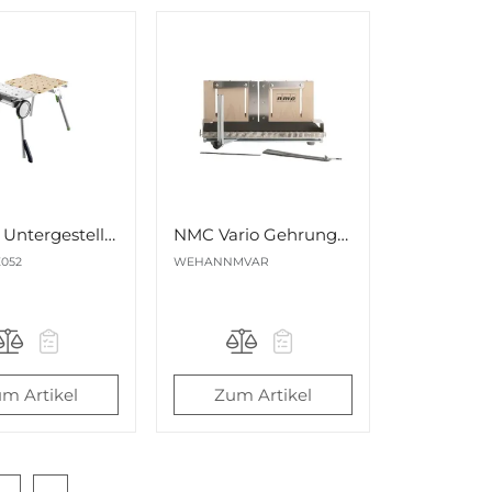
Festool Untergestell UG-CSC-SYS für CSC SYS 50 580x580mm Nr. 577001
NMC Vario Gehrungslade Nr. 3001008
052
WEHANNMVAR
m Artikel
Zum Artikel