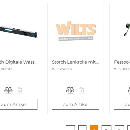
Storch Digitale Wasserwaage Digi60 602,4x60,1x28,6mm Nr. 620170
Storch Lenkrolle mit Feststeller 125x32cm Nr. 21701
N62017
WEERS21702
WEZUBFE
Zum Artikel
Zum Artikel
Zu