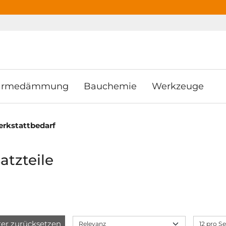
ooter
Springe zum Hauptmenu
Springe zur Suche
rmedämmung
Bauchemie
Werkzeuge
erkstattbedarf
atzteile
lter zurücksetzen