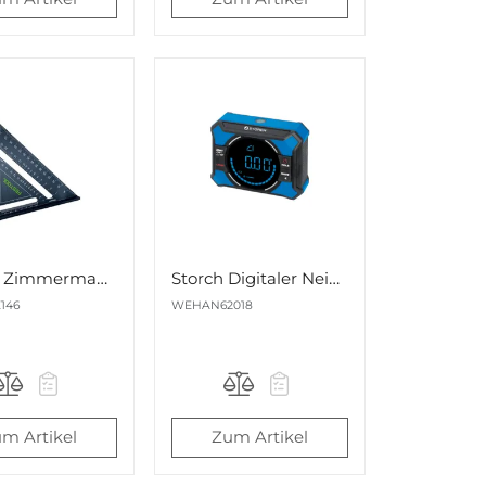
Festool Zimmermannswinkel ZMW-FT1 180mm Nr. 578971
Storch Digitaler Neigungsmesser Digibox 3,7 V 85,4x64,9x38mm Nr. 620180
146
WEHAN62018
m Artikel
Zum Artikel