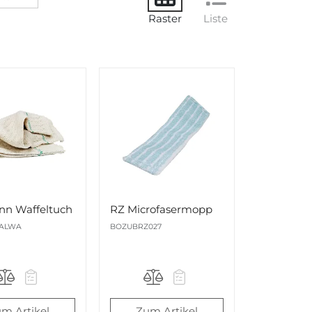
Raster
Liste
nn Waffeltuch
RZ Microfasermopp
ALWA
BOZUBRZ027
m Artikel
Zum Artikel