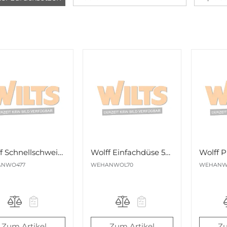
Wolff Schnellschweißdüse für elastische Wandbeläge
Wolff Einfachdüse 5mm
NWO477
WEHANWOL70
WEHANW
Zum Artikel
Zum Artikel
Zu