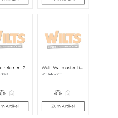
Wolff Heizelement 230V für Triac ST/AT/BT Nr. 72315
Wolff Wallmaster Lineal Nr. 061394
O823
WEHANWP911
m Artikel
Zum Artikel