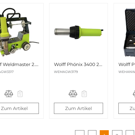
Wolff Weldmaster 2.0 230V EU Nr. 163317
Wolff Phönix 3400 230V EU Nr. 163179
GW3317
WEMAGW3179
WEHANW
Zum Artikel
Zum Artikel
Zu