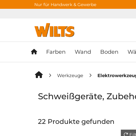
Springe zu Hauptinhalt
Springe zum Header
Springe zum F
Nur für Handwerk & Gewerbe
Farben
Wand
Boden
Wä
Werkzeuge
Elektrowerkzeu
Schweißgeräte, Zubehö
22 Produkte gefunden
Fi