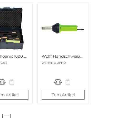
Wolff Phoenix 1600 Set Nr. 80614
Wolff Handschweißgerät Phönix 230V/1600W Nr. 80078
0236
WEHANWOPHÖ
m Artikel
Zum Artikel