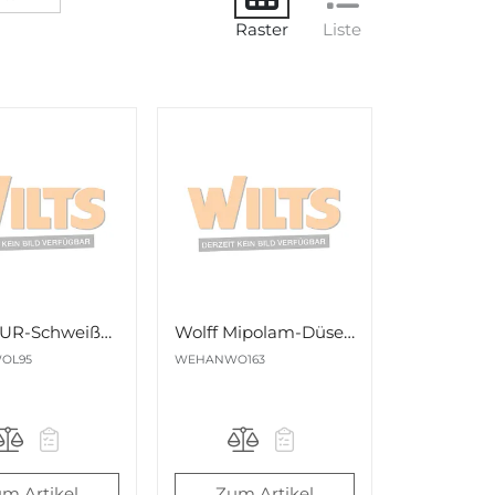
Raster
Liste
Wolff PUR-Schweißdüse
Wolff Mipolam-Düse Nr. 13467
OL95
WEHANWO163
m Artikel
Zum Artikel