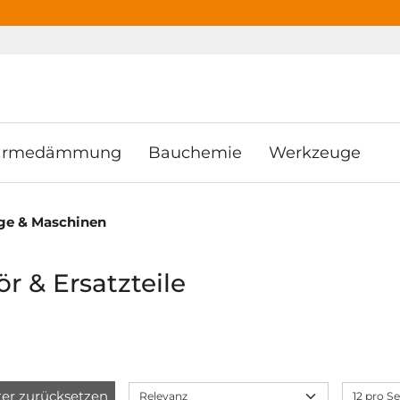
ooter
Springe zum Hauptmenu
Springe zur Suche
rmedämmung
Bauchemie
Werkzeuge
ge & Maschinen
r & Ersatzteile
lter zurücksetzen