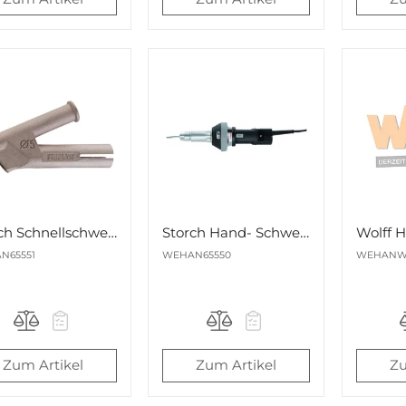
Storch Schnellschweißdüse für Hand-Schweißgerät 5mm Nr. 655501
Storch Hand- Schweißgerät Nr. 655500
N65551
WEHAN65550
WEHANW
Zum Artikel
Zum Artikel
Zu