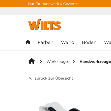
Springe zu Hauptinhalt
Springe zum Header
Springe zum F
Nur für Handwerk & Gewerbe
Farben
Wand
Boden
Wä
Werkzeuge
Handwerkzeug
zurück zur Übersicht