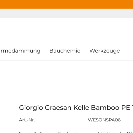
ooter
Springe zum Hauptmenu
Springe zur Suche
rmedämmung
Bauchemie
Werkzeuge
e
Giorgio Graesan Kelle Bamboo PE 
Art.-Nr.
WESONSPA06