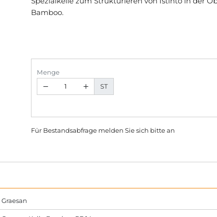
Spezialkelle zum Strukturieren von Istinto in der O
Bamboo.
Menge
ST
Für Bestandsabfrage melden Sie sich bitte
an
o Graesan