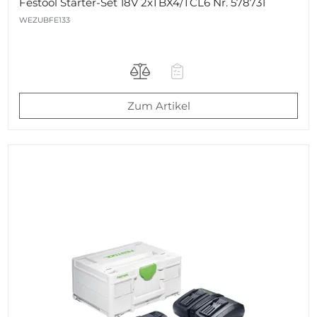
Festool Starter-Set 18V 2xTBX4/TCL6 Nr. 578731
WEZUBFE133
Zum Artikel