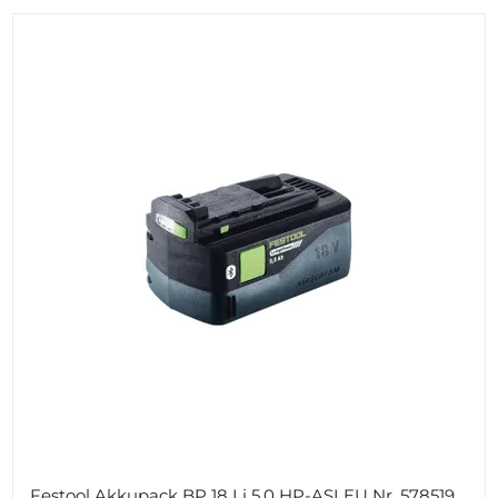
Festool Akkupack BP 18 Li 5,0 HP-ASI EU Nr. 578519